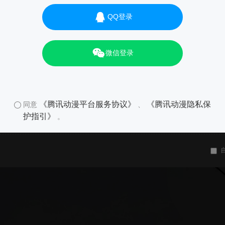
QQ登录
微信登录
《腾讯动漫平台服务协议》
《腾讯动漫隐私保
同意
、
护指引》
。