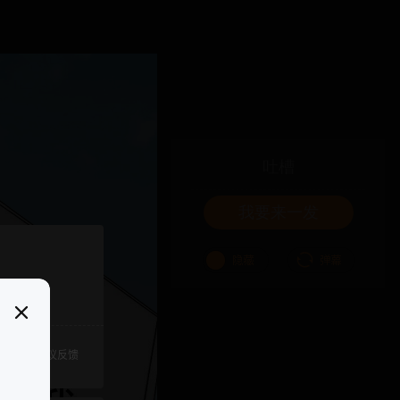
吐槽
我要来一发