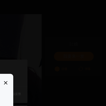
吐槽
我要来一发