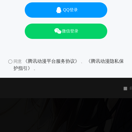
QQ登录
微信登录
《腾讯动漫平台服务协议》
《腾讯动漫隐私保
同意
、
护指引》
。