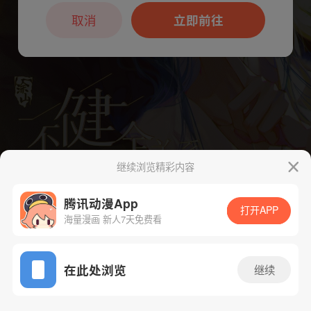
本章节仅支持App阅读，可打开App新用
户7天免费看
取消
立即前往
继续浏览精彩内容
腾讯动漫App
打开APP
海量漫画 新人7天免费看
App免费看
下一话
腾漫App免费看
在此处浏览
继续
136话 1/1