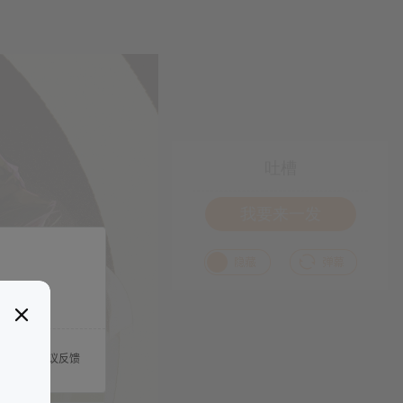
吐槽
我要来一发