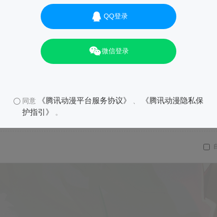
QQ登录
微信登录
《腾讯动漫平台服务协议》
《腾讯动漫隐私保
同意
、
护指引》
。