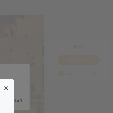
吐槽
我要来一发