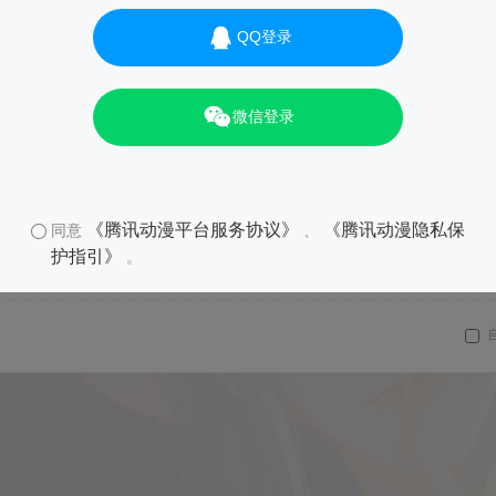
QQ登录
微信登录
《腾讯动漫平台服务协议》
《腾讯动漫隐私保
同意
、
护指引》
。