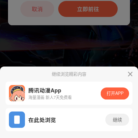
本章节仅支持App阅读，可打开App新用
户7天免费看
取消
立即前往
继续浏览精彩内容
腾讯动漫App
打开APP
下一话
腾漫App免费看
海量漫画 新人7天免费看
App免费看
在此处浏览
继续
65话 1/1