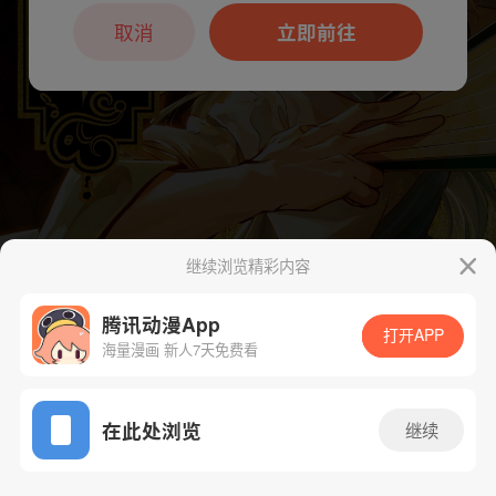
本章节仅支持App阅读，可打开App新用
户7天免费看
取消
立即前往
继续浏览精彩内容
腾讯动漫App
打开APP
下一话
腾漫App免费看
海量漫画 新人7天免费看
App免费看
在此处浏览
继续
496话 1/1