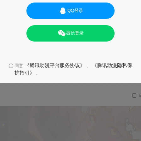
QQ登录
微信登录
《腾讯动漫平台服务协议》
《腾讯动漫隐私保
同意
、
护指引》
。