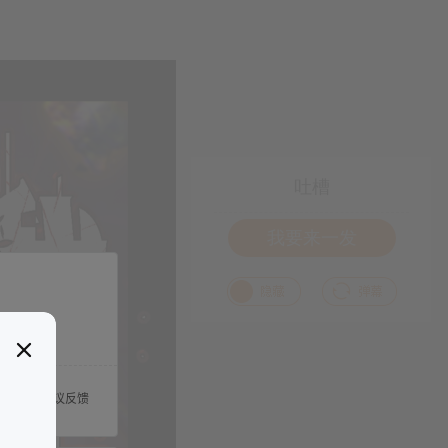
吐槽
我要来一发