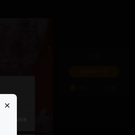
吐槽
我要来一发