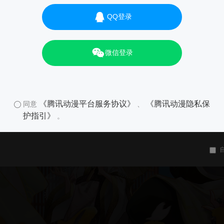
QQ登录
微信登录
《腾讯动漫平台服务协议》
《腾讯动漫隐私保
同意
、
护指引》
。