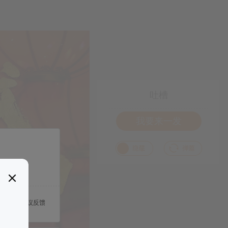
吐槽
我要来一发