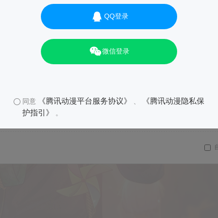
QQ登录
微信登录
《腾讯动漫平台服务协议》
《腾讯动漫隐私保
同意
、
护指引》
。