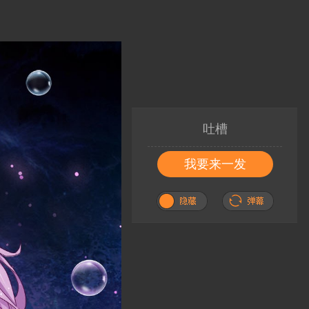
吐槽
我要来一发