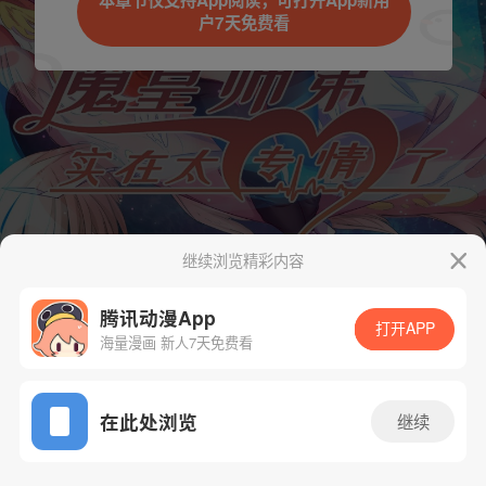
本章节仅支持App阅读，可打开App新用
户7天免费看
继续浏览精彩内容
腾讯动漫App
打开APP
海量漫画 新人7天免费看
App免费看
在此处浏览
继续
100话 1/1