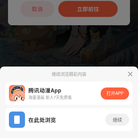
本章节仅支持App阅读，可打开App新用
户7天免费看
取消
立即前往
继续浏览精彩内容
下一话
腾漫App免费看
腾讯动漫App
打开APP
海量漫画 新人7天免费看
App免费看
在此处浏览
继续
334话 1/1