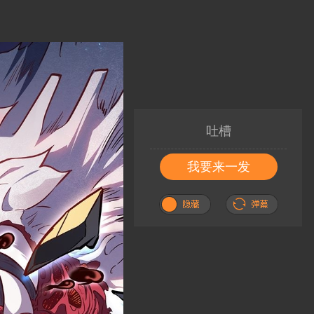
吐槽
我要来一发