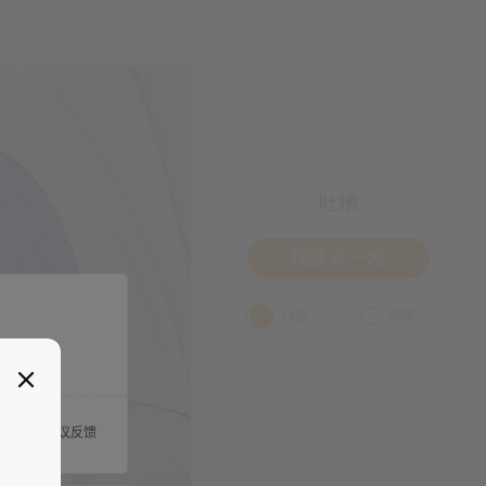
吐槽
我要来一发