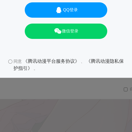
QQ登录
微信登录
《腾讯动漫平台服务协议》
《腾讯动漫隐私保
同意
、
护指引》
。