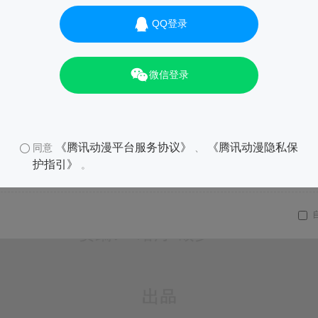
QQ登录
微信登录
《腾讯动漫平台服务协议》
《腾讯动漫隐私保
同意
、
护指引》
。