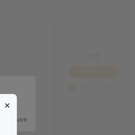
吐槽
我要来一发