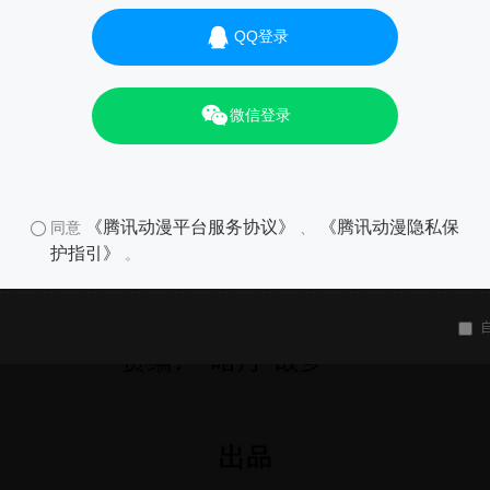
QQ登录
微信登录
《腾讯动漫平台服务协议》
《腾讯动漫隐私保
同意
、
护指引》
。