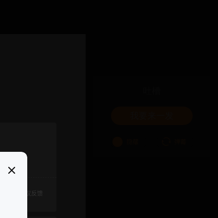
吐槽
我要来一发