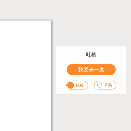
吐槽
我要来一发