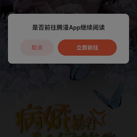
是否前往腾漫App继续阅读
本章节仅支持App阅读，可打开App新用
户7天免费看
取消
立即前往