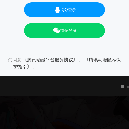
QQ登录
微信登录
《腾讯动漫平台服务协议》
《腾讯动漫隐私保
同意
、
护指引》
。