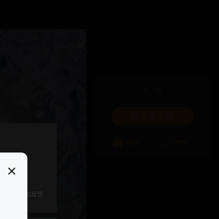
吐槽
我要来一发