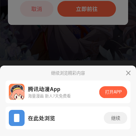
本章节仅支持App阅读，可打开App新用
户7天免费看
取消
立即前往
继续浏览精彩内容
下一话
腾漫App免费看
腾讯动漫App
打开APP
海量漫画 新人7天免费看
App免费看
在此处浏览
继续
168话 1/1