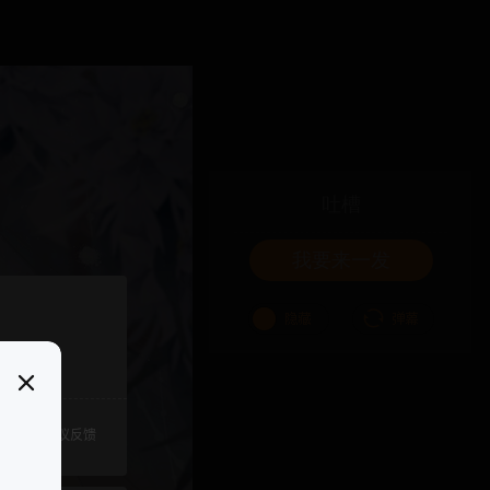
吐槽
我要来一发