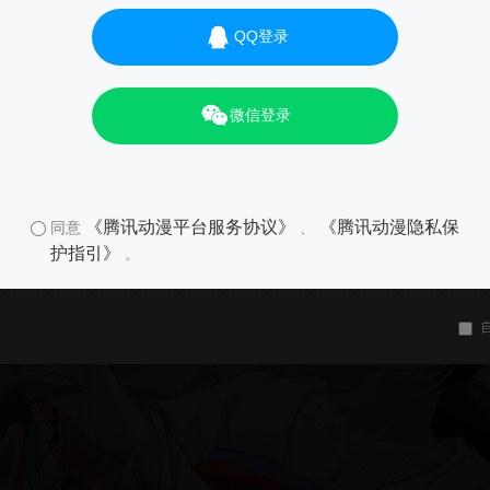
QQ登录
微信登录
《腾讯动漫平台服务协议》
《腾讯动漫隐私保
同意
、
护指引》
。