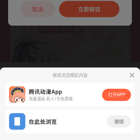
本章节仅支持App阅读，可打开App新用
户7天免费看
取消
立即前往
继续浏览精彩内容
下一话
腾漫App免费看
腾讯动漫App
打开APP
海量漫画 新人7天免费看
App免费看
在此处浏览
继续
93话 1/1