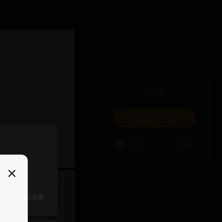
吐槽
我要来一发