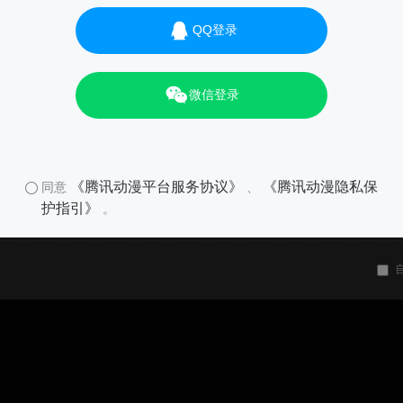
QQ登录
微信登录
《腾讯动漫平台服务协议》
《腾讯动漫隐私保
同意
、
护指引》
。