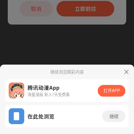
本章节仅支持App阅读，可打开App新用
下一话
腾漫App免费看
户7天免费看
取消
立即前往
继续浏览精彩内容
腾讯动漫App
打开APP
海量漫画 新人7天免费看
App免费看
在此处浏览
继续
63话 1/1