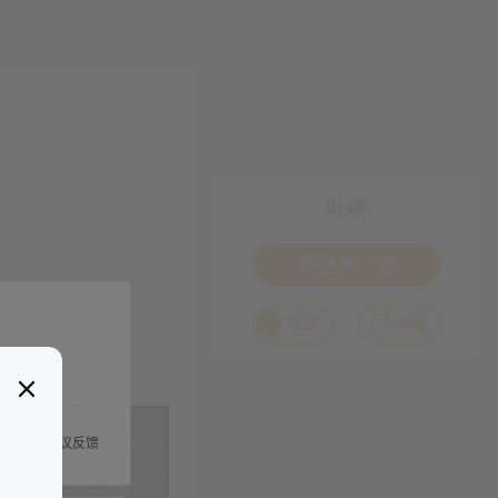
吐槽
我要来一发