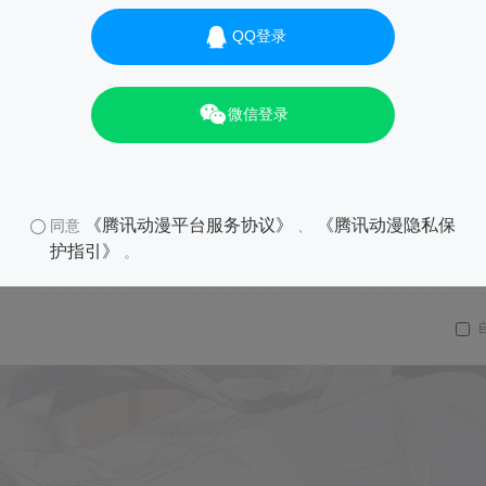
QQ登录
微信登录
《腾讯动漫平台服务协议》
《腾讯动漫隐私保
同意
、
护指引》
。