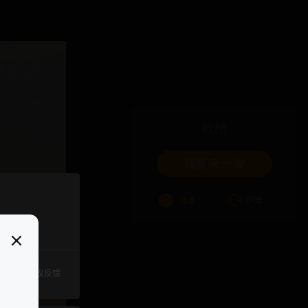
吐槽
我要来一发