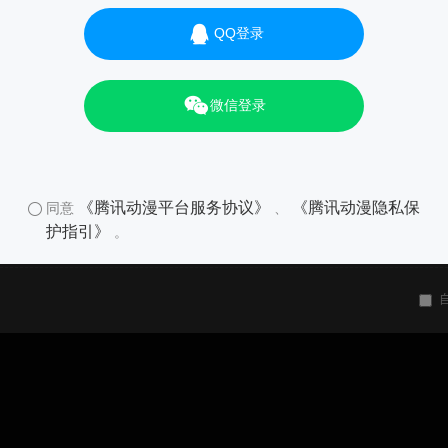
QQ登录
微信登录
《腾讯动漫平台服务协议》
《腾讯动漫隐私保
同意
、
护指引》
。