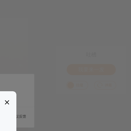
吐槽
我要来一发