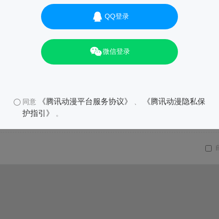
QQ登录
微信登录
《腾讯动漫平台服务协议》
《腾讯动漫隐私保
同意
、
护指引》
。