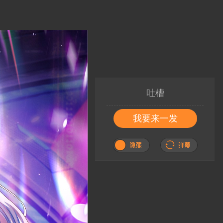
吐槽
我要来一发