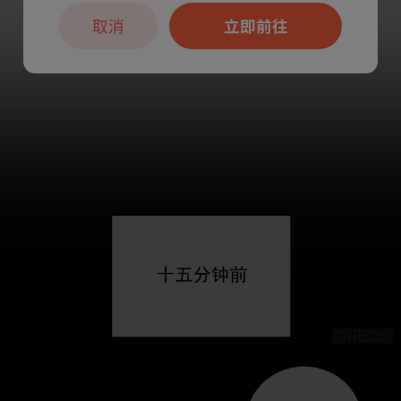
取消
立即前往