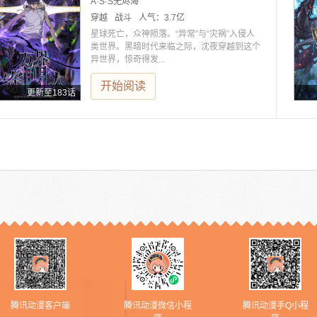
A·S·S无烬海
穿越
战斗
人气：
3.7亿
星球死亡，众神陨落。“异常”与“灾祸”入侵人
类世界。黑暗时代来临之际，沈夜穿越到这个
异世界，惊奇得发...
开始阅读
更新至183话
腾讯动漫客户端
腾讯动漫微信小程
腾讯动漫手Q小程