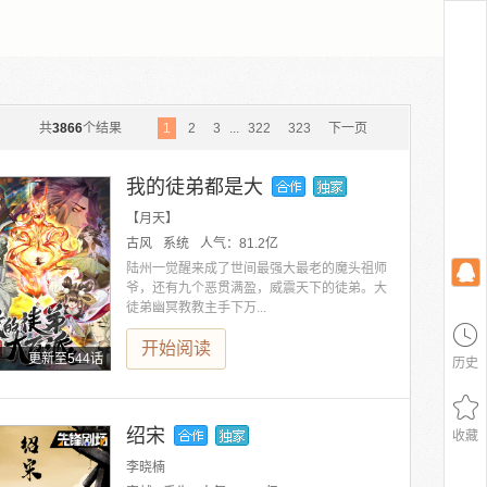
共
3866
个结果
1
2
3
...
322
323
下一页
我的徒弟都是大
【月天】
古风
系统
人气：
81.2亿
陆州一觉醒来成了世间最强大最老的魔头祖师
爷，还有九个恶贯满盈，威震天下的徒弟。大
徒弟幽冥教教主手下万...
开始阅读
更新至544话
历史
绍宋
收藏
李晓楠