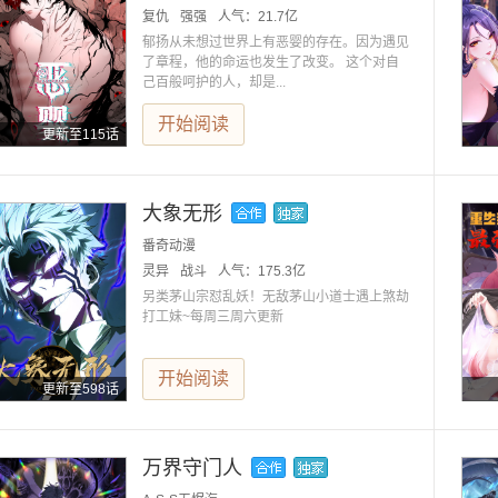
复仇
强强
人气：
21.7亿
郁扬从未想过世界上有恶婴的存在。因为遇见
了章程，他的命运也发生了改变。 这个对自
己百般呵护的人，却是...
开始阅读
更新至115话
大象无形
番奇动漫
灵异
战斗
人气：
175.3亿
另类茅山宗怼乱妖！无敌茅山小道士遇上煞劫
打工妹~每周三周六更新
开始阅读
更新至598话
万界守门人