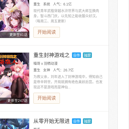
重生
系统
人气：
6.1亿
现代青年武植穿越水浒世界与武大郎互换肉
身，智斗西门庆，以先知之能收服众好汉。
（每周三、周五更新）
开始阅读
更新至81话
重生封神游戏之
喵哥 x 羽栖动漫
重生
女神
人气：
26.7亿
为救父亲，刘年进入了封神游戏中，得知自己
是帝辛转世，开局就拥有绝色美妖后宫。也发
现这不是游戏而是神仙...
开始阅读
更新至247话
从零开始无限进