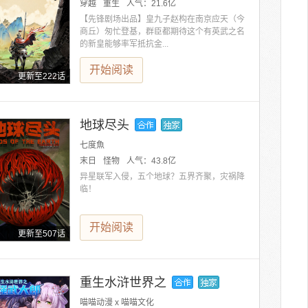
穿越
重生
人气：
21.6亿
【先锋剧场出品】皇九子赵构在南京应天（今
商丘）匆忙登基，群臣都期待这个有英武之名
的新皇能够率军抵抗金...
开始阅读
更新至222话
地球尽头
七度魚
末日
怪物
人气：
43.8亿
异星联军入侵，五个地球？五界齐聚，灾祸降
临！
开始阅读
更新至507话
重生水浒世界之
喵喵动漫 x 喵喵文化