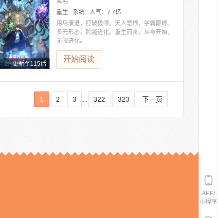
炭毛
重生
系统
人气：
7.7亿
用尽废退，打破极限。天人慧根，学霸巅峰。
多元形态，跨越进化。重生而来，从零开始，
无限进化。
开始阅读
更新至115话
1
2
3
322
323
下一页
...
APP/
小程序