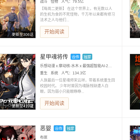
战斗
怪物
人气：
79.5亿
【每周二更新】 在这个世界上，有无数以人
的生机为食的不死怪物，千万年以来都有修习
法术之人与他们...
开始阅读
更新至306话
星甲魂将传
乐想动漫 x 摩动核-水木 x 最强超智能AI-2号小红大人
重生
系统
人气：
134.3亿
人族最后一位星魂师宋云祥，带着系统重生回
校园时代。 少年时曾因为魂脉残缺遭人白
眼，因为弱小只能眼睁睁...
开始阅读
更新至419话
恶婴
布匪