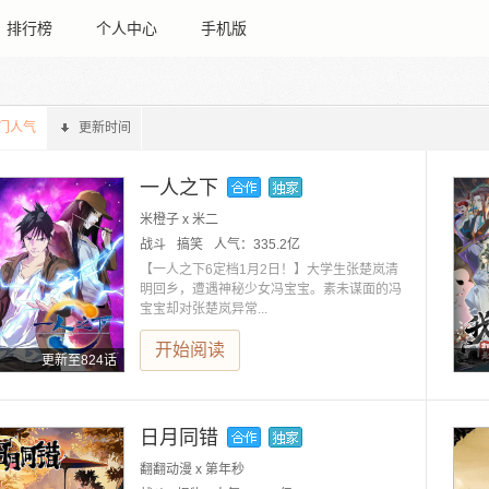
排行榜
个人中心
手机版
门人气
更新时间
一人之下
米橙子 x 米二
战斗
搞笑
人气：
335.2亿
【一人之下6定档1月2日！】大学生张楚岚清
明回乡，遭遇神秘少女冯宝宝。素未谋面的冯
宝宝却对张楚岚异常...
开始阅读
更新至824话
日月同错
翻翻动漫 x 第年秒