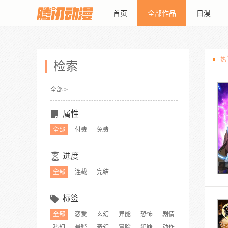
首页
全部作品
日漫
热
检索
全部 >
属性
全部
付费
免费
进度
全部
连载
完结
标签
全部
恋爱
玄幻
异能
恐怖
剧情
科幻
悬疑
奇幻
冒险
犯罪
动作