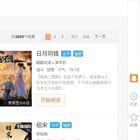
共
3809
个结果
1
2
3
...
317
318
下一页
日月同错
翻翻动漫 x 第年秒
战斗
怪物
人气：
79.7亿
【每周二更新】 在这个世界上，有无数以人
的生机为食的不死怪物，千万年以来都有修习
法术之人与他们...
开始阅读
更新至306话
历史
绍宋
收藏
李晓楠