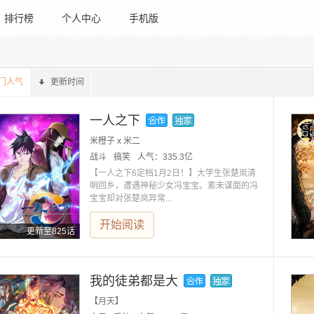
排行榜
个人中心
手机版
门人气
更新时间
一人之下
米橙子 x 米二
战斗
搞笑
人气：
335.3亿
【一人之下6定档1月2日！】大学生张楚岚清
明回乡，遭遇神秘少女冯宝宝。素未谋面的冯
宝宝却对张楚岚异常...
开始阅读
更新至825话
我的徒弟都是大
【月天】