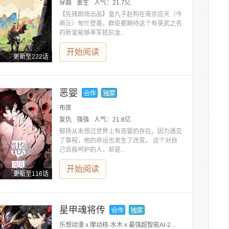
穿越
重生
人气：
21.7亿
【先锋剧场出品】皇九子赵构在南京应天（今
商丘）匆忙登基，群臣都期待这个有英武之名
的新皇能够率军抵抗金...
开始阅读
更新至222话
恶婴
布匪
复仇
强强
人气：
21.8亿
郁扬从未想过世界上有恶婴的存在。因为遇见
了章程，他的命运也发生了改变。 这个对自
己百般呵护的人，却是...
开始阅读
更新至116话
星甲魂将传
乐想动漫 x 摩动核-水木 x 最强超智能AI-2号小红大人