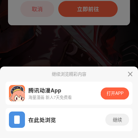
本章节仅支持App阅读，可打开App新用
户7天免费看
取消
立即前往
继续浏览精彩内容
腾讯动漫App
下一话
腾漫App免费看
打开APP
海量漫画 新人7天免费看
App免费看
在此处浏览
继续
113话 1/1