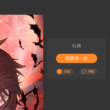
吐槽
我要来一发