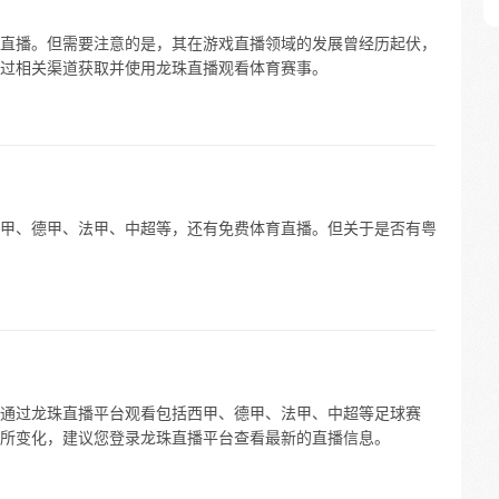
直播。但需要注意的是，其在游戏直播领域的发展曾经历起伏，
过相关渠道获取并使用龙珠直播观看体育赛事。
甲、德甲、法甲、中超等，还有免费体育直播。但关于是否有粤
通过龙珠直播平台观看包括西甲、德甲、法甲、中超等足球赛
所变化，建议您登录龙珠直播平台查看最新的直播信息。