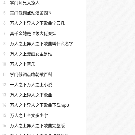
4
掌门师兄太撩人
5
掌门低调点动漫第四季
6
万人之上异人之下歌曲宁云凡
7
真千金她是顶级大佬秦烟
8
万人之上异人之下歌曲叫什么名字
9
万人之上漫画女主是谁
10
万人之上音乐
11
掌门低调点路朝歌百科
12
一人之下万人之上小说
13
万人之上异人之下歌曲
14
万人之上异人之下歌曲下载mp3
15
万人之上全文多少字
16
万人之上异人之下歌曲完整版