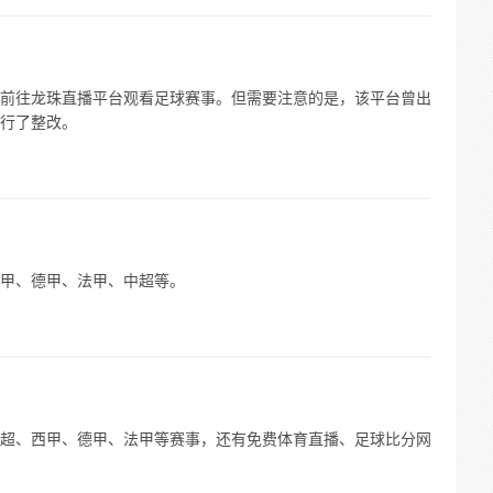
前往龙珠直播平台观看足球赛事。但需要注意的是，该平台曾出
行了整改。
甲、德甲、法甲、中超等。
超、西甲、德甲、法甲等赛事，还有免费体育直播、足球比分网