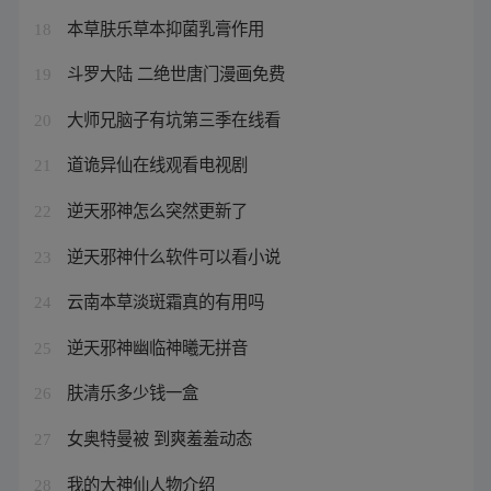
本草肤乐草本抑菌乳膏作用
18
斗罗大陆 二绝世唐门漫画免费
19
大师兄脑子有坑第三季在线看
20
道诡异仙在线观看电视剧
21
逆天邪神怎么突然更新了
22
逆天邪神什么软件可以看小说
23
云南本草淡斑霜真的有用吗
24
逆天邪神幽临神曦无拼音
25
肤清乐多少钱一盒
26
女奥特曼被 到爽羞羞动态
27
我的大神仙人物介绍
28