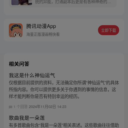
统的异能，打通副本后更是有各种神奇的掉
落。于是关山以奇特异能对抗恐怖黑暗，在
惊悚与扭曲之中，弥补失去家人的遗憾，更
发现了青梅竹马女友的隐藏古神身份。最
腾讯动漫App
终，关山登上顶峰，成为一代新神。
立即下载
海量正版漫画畅快看
相关问答
我这是什么神仙运气
仅根据目前提供的资料，无法确定你所谓“神仙运气”的具体
所指内容。你可以提供更多关于你遇到的事情的信息，这
样才能判断你是否有特别幸运的经历。
1 个回答
2024年11月02日 14:23
歌曲我是一朵莲
有多首歌曲包含“我是一朵莲”相关表述。这些歌曲往往借助