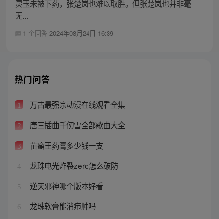
灵玉未被下药，张楚岚也难以取胜。但张楚岚也并非毫
无...
1 个回答
2024年08月24日 16:39
热门问答
万古最强宗动漫在线观看全集
1
唐三插曲千仞雪全部歌曲大全
2
苗癣王药膏多少钱一支
3
龙珠电光炸裂zero怎么破防
4
逆天邪神哪个版本好看
5
龙珠软膏能消疖肿吗
6