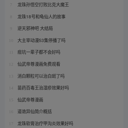
龙珠孙悟空打败比克大魔王
7
龙珠18号和龟仙人的故事
8
逆天邪神吧 大结局
9
大主宰动漫53集停播了吗
10
痘坑一辈子都不会好吗
11
仙武帝尊漫画免费观看
12
消白颗粒可以治白斑了吗
13
苗药百毒王治湿疹效果好吗
14
仙武帝尊漫画
15
道诡异仙简介概括
16
龙珠软膏治疗甲沟炎效果好吗
17