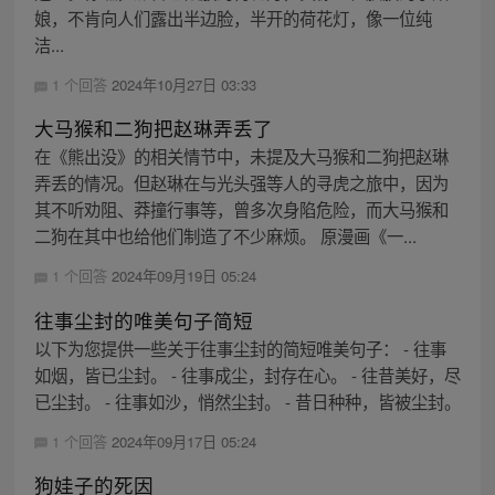
娘，不肯向人们露出半边脸，半开的荷花灯，像一位纯
洁...
1 个回答
2024年10月27日 03:33
大马猴和二狗把赵琳弄丢了
在《熊出没》的相关情节中，未提及大马猴和二狗把赵琳
弄丢的情况。但赵琳在与光头强等人的寻虎之旅中，因为
其不听劝阻、莽撞行事等，曾多次身陷危险，而大马猴和
二狗在其中也给他们制造了不少麻烦。 原漫画《一...
1 个回答
2024年09月19日 05:24
往事尘封的唯美句子简短
以下为您提供一些关于往事尘封的简短唯美句子： - 往事
如烟，皆已尘封。 - 往事成尘，封存在心。 - 往昔美好，尽
已尘封。 - 往事如沙，悄然尘封。 - 昔日种种，皆被尘封。
1 个回答
2024年09月17日 05:24
狗娃子的死因