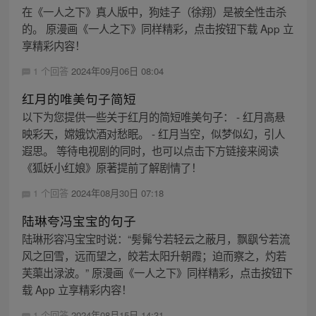
在《一人之下》真人版中，狗娃子（徐翔）是被全性击杀
的。 原漫画《一人之下》同样精彩，点击按钮下载 App 立
享精彩内容！
1 个回答
2024年09月06日 08:04
红月的唯美句子简短
以下为您提供一些关于红月的简短唯美句子： - 红月高悬
映彩天，嫦娥饮酒对愁眠。 - 红月当空，似梦似幻，引人
遐思。 等待电视剧的同时，也可以点击下方链接来阅读
《狐妖小红娘》原著提前了解剧情了！
1 个回答
2024年08月30日 07:18
陆琳夸冯宝宝的句子
陆琳形容冯宝宝时说：“髣髴兮若轻云之蔽月，飘飖兮若流
风之回雪，远而望之，皎若太阳升朝霞；迫而察之，灼若
芙蕖出渌波。” 原漫画《一人之下》同样精彩，点击按钮下
载 App 立享精彩内容！
1 个回答
2024年08月15日 14:31