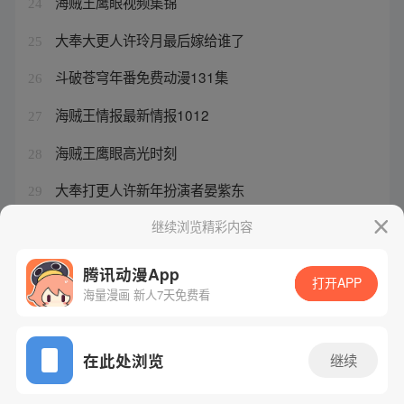
海贼王鹰眼视频集锦
24
大奉大更人许玲月最后嫁给谁了
25
斗破苍穹年番免费动漫131集
26
海贼王情报最新情报1012
27
海贼王鹰眼高光时刻
28
大奉打更人许新年扮演者晏紫东
29
大奉打更人许玲月是谁扮演的
继续浏览精彩内容
30
腾讯动漫App
打开APP
海量漫画 新人7天免费看
腾讯漫画
起点读书
QQ阅读
网站备案/许可证号：粤B2-20090059-5
在此处浏览
继续
Copyright©1998 - 2026 Tencent. All Rights Reserved