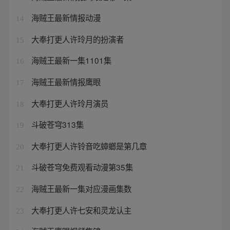
海贼王最新情报动漫
14
大奉打更人许玲月的扮演者
15
海贼王最新一集1101集
16
海贼王最新情报鹰眼
17
大奉打更人许玲月演员
18
斗破苍穹313集
19
大奉打更人许铃音吃蟑螂是第几章
20
斗破苍穹免费观看动漫第35集
21
海贼王最新一集对应漫画集数
22
大奉打更人许七安和灵龙认主
23