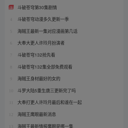
斗破苍穹第30集剧情
3
斗破苍穹动漫多久更新一季
4
海贼王最新一集对应漫画第几话
5
大奉大更人许玲月扮演者
6
斗破苍穹132抢先看
7
斗破苍穹132集全部免费观看
8
海贼王身材最好的女的
9
斗罗大陆5重生唐三更新完了吗
10
大奉打更人许玲月最后和谁在一起
11
海贼王鹰眼最新消息
12
海贼王最新情报鹰眼是哪一集
13