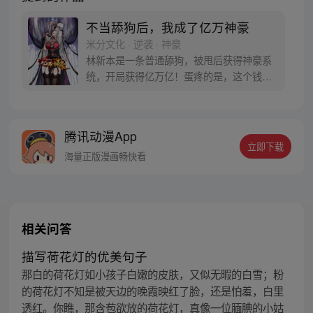
不当舔狗后，我成了亿万神豪
米分文化 · 逆袭 · 神豪
林新本是一条普通舔狗，被甩后获得神豪系
统，开局获得亿万亿！蛋疼的是，这个钱只
能花在女生身上！没办法，为了花完这些
钱，林新开启了一条不同寻常的神豪逆袭之
路！
腾讯动漫App
立即下载
海量正版漫画畅快看
相关问答
描写荷花灯的优美句子
那白的荷花灯如小孩子白嫩的皮肤，又似无暇的白雪；粉
的荷花灯不知是被天边的晚霞映红了脸，还是怕羞，白里
透红。你瞧，那含苞欲放的荷花灯，真像一位腼腆的小姑