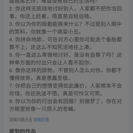
面摇尾乞怜，难道没有自己的生活吗？
2. 你这样无底线地讨好别人，人家都不把你当回
事，你还上赶着，简直是自轻自贱。
3. 你以为你的殷勤能换来什么？不过是别人眼中
的笑料，你就像一个跳梁小丑。
4. 你拼命地舔，可在对方心里你可能连个备胎都
算不上，还这么不知死活地往上凑。
5. 你一直这么卑微地讨好，是没有自尊了吗？这
种单方面的付出只会让人看不起你。
6. 像你这样的舔狗，不管别人怎么对你，你都不
懂得放弃，真是愚蠢至极。
7. 你把自己的感情变得如此廉价，人家根本不会
珍惜，你还执迷不悟，真是可怜又可笑。
8. 你以为你的付出会有回报？别做梦了，你在对
方眼里就像一只烦人的苍蝇。
答案问题点击
举报反馈
提到的作品