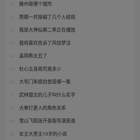
雍州是哪个城市
10
赘婿一共穿越了几个人结局
11
我是大神仙第二季正在播放
12
我将喜欢告诉了风徐梦洁
13
盖玥希太丑了
14
杜心五身高究竟多少
15
大宅门朱顺自首是哪一集
16
武林盟主的儿子叫什么名字
17
大奉打更人的角色关系
18
雪山飞狐张开泰版导演是谁
19
女主大男主10岁的小说
20