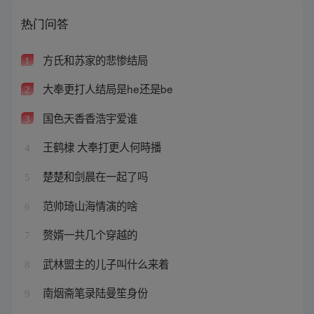
热门问答
方氏和苏家的悲惨结局
1
大奉更打人结局是he还是be
2
国色天香香浩宇爱谁
3
王鹤棣 大奉打更人何時播
4
楚楚和剑晨在一起了吗
5
范帅琦山海情演的啥
6
赘婿一共几个穿越的
7
武林盟主的儿子叫什么来着
8
南烟斋笔录陆曼笙身份
9