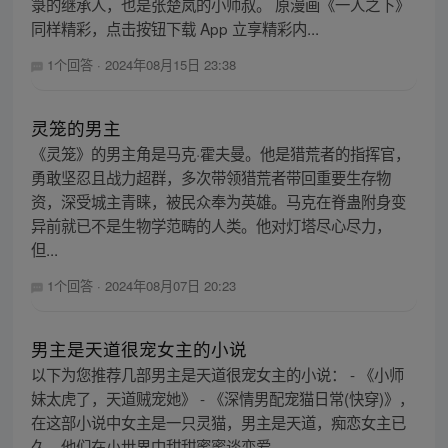
箓的继承人，也是张楚岚的小师叔。 原漫画《一人之下》
同样精彩，点击按钮下载 App 立享精彩内...
1个回答
·
2024年08月15日 23:38
灵笼的男主
《灵笼》的男主角是马克·霍夫曼。他是猎荒者的指挥官，
勇敢坚忍且战力超群，多次带领猎荒者带回重要生存物
资，深受城主青睐，被民众奉为英雄。马克在脊蛊附身变
异前就已不是生物学范畴的人类。他对灯塔尽心尽力，
但...
1个回答
·
2024年08月07日 20:23
男主是天道很宠女主的小说
以下为您推荐几部男主是天道很宠女主的小说： - 《小师
妹太虎了，天道贼宠她》 - 《深情男配宠猫日常(快穿)》，
在这部小说中女主是一只灵猫，男主是天道，痴恋女主已
久，他们在小世界中甜甜蜜蜜谈恋爱。 ...