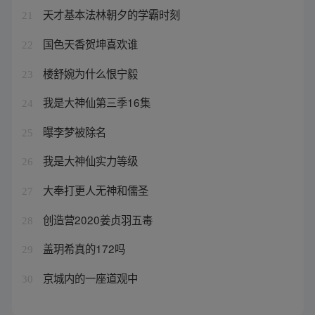
天才基本法林朝夕的学霸时刻
21
国色天香贺坤喜欢谁
22
楼舒婉为什么恨宁毅
23
我是大神仙第三季16集
24
曝李梦被除名
25
我是大神仙实力等级
26
大奉打更人无神和儒圣
27
创造营2020姜贞羽五毒
28
盖玥希真的172吗
29
京城内的一座道观中
30