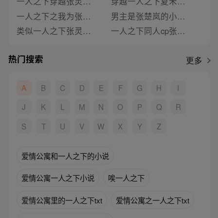
一人之下穿越张灵玉的小说
穿越一人之下夏禾和张灵玉的小说
一人之下之我为张灵玉 小说
男主是张楚岚的小说一人之下
类似一人之下张灵玉夏禾小说
一人之下同人cp张灵玉小说
热门搜索
更多
A
B
C
D
E
F
G
H
I
J
K
L
M
N
O
P
Q
R
S
T
U
V
W
X
Y
Z
爱情公寓和一人之下的小说
爱情公寓一人之下小说
唉一人之下
爱情公寓里的一人之下txt
爱情公寓之一人之下txt