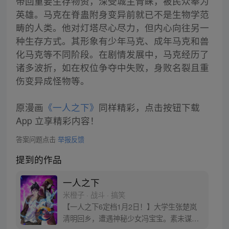
带回重要生存物资，深受城主青睐，被民众奉为
英雄。马克在脊蛊附身变异前就已不是生物学范
畴的人类。他对灯塔尽心尽力，但内心向往另一
种生存方式。其形象有少年马克、成年马克和兽
化马克等不同阶段。在剧情发展中，马克经历了
诸多波折，如在权位争夺中失败，身败名裂且重
伤变异成怪物等。
原漫画
《一人之下》
同样精彩，点击按钮下载
App 立享精彩内容！
答案问题点击
举报反馈
提到的作品
一人之下
米橙子 · 战斗 · 搞笑
【一人之下6定档1月2日！】大学生张楚岚
清明回乡，遭遇神秘少女冯宝宝。素未谋面