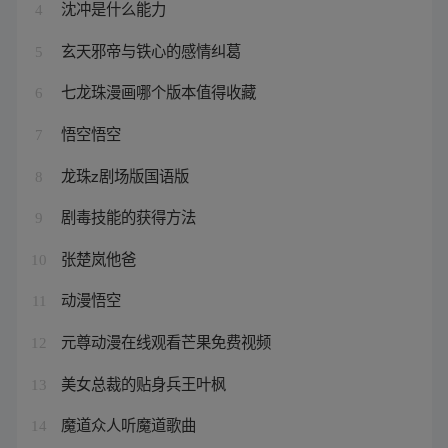
沈冲是什么能力
4
玄天邪帝与铁心的感情纠葛
5
七龙珠漫画哪个版本值得收藏
6
悟空悟空
7
龙珠z剧场版国语版
8
剧毒技能的获得方法
9
张楚岚他爸
10
动漫悟空
11
元尊动漫在线观看芒果免费视频
12
美女总裁的贴身兵王叶枫
13
魔道众人听魔道歌曲
14