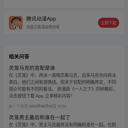
的冯宝宝却对张楚岚异常熟悉，并将其带去
自己打工的快递公司。为了帮冯宝宝寻找她
的身世，也为了查清自己与爷爷身上的秘
腾讯动漫App
密，张楚岚的生活被彻底颠覆，与冯宝宝一
立即下载
同踏上“异人”之旅。
海量正版漫画畅快看
相关问答
灵笼马克的官配是谁
在《灵笼》中，冉冰一直暗恋着马克，后来马克也向冉冰
表白，他们之间有感情线。但关于官配的明确界定，不同
观众可能有不同的看法。 原漫画《一人之下》同样精彩，
点击按钮下载 App 立享精彩内容！
1 个回答
2024年08月06日 10:32
灵笼男主最后和谁在一起了
在《灵笼》中，男主马克最终没有明确和谁在一起。在剧