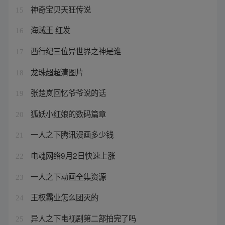
神奇宝贝天狂传说
15
海贼王 红发
16
西行纪三位异世界之神是谁
17
龙珠超超清图片
18
张楚岚回忆爷爷说的话
19
狐妖小红娘的数码篇章
20
一人之下腾讯漫画多少钱
21
电魂网络9月2日快速上涨
22
一人之下动画全集资源
23
王权霸业怎么团灭的
24
异人之下电视剧第二部拍完了吗
25