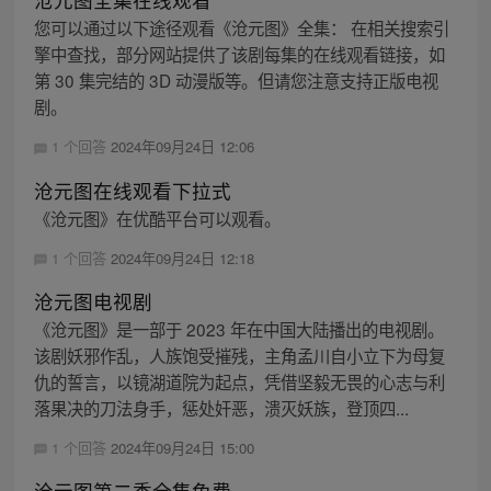
您可以通过以下途径观看《沧元图》全集： 在相关搜索引
擎中查找，部分网站提供了该剧每集的在线观看链接，如
第 30 集完结的 3D 动漫版等。但请您注意支持正版电视
剧。
1 个回答
2024年09月24日 12:06
沧元图在线观看下拉式
《沧元图》在优酷平台可以观看。
1 个回答
2024年09月24日 12:18
沧元图电视剧
《沧元图》是一部于 2023 年在中国大陆播出的电视剧。
该剧妖邪作乱，人族饱受摧残，主角孟川自小立下为母复
仇的誓言，以镜湖道院为起点，凭借坚毅无畏的心志与利
落果决的刀法身手，惩处奸恶，溃灭妖族，登顶四...
1 个回答
2024年09月24日 15:00
沧元图第二季全集免费