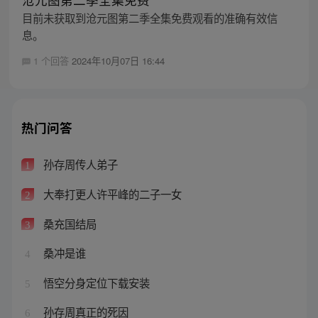
目前未获取到沧元图第二季全集免费观看的准确有效信
息。
1 个回答
2024年10月07日 16:44
热门问答
孙存周传人弟子
1
大奉打更人许平峰的二子一女
2
桑充国结局
3
桑冲是谁
4
悟空分身定位下载安装
5
孙存周真正的死因
6