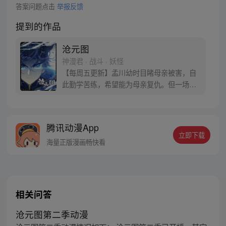
答案问题点击
举报反馈
提到的作品
沧元图
神漫君 · 战斗 · 妖怪
【每周五更新】孟川幼时目睹母亲被害，自
此勤学苦练，希望能为母亲复仇。但一场退
婚打破了孟川原本平静的生活，异族入侵、
烈火道院沦陷，为了守护东宁府城的百姓，
他拿起手中的剑，立誓要成为强者，长路漫
腾讯动漫App
漫任重道远……
立即下载
海量正版漫画畅快看
相关问答
沧元图第二季动漫