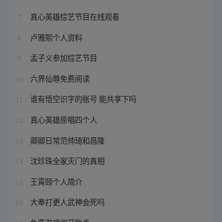
真心英雄综艺节目在线观看
7
卢雅熙个人资料
8
孟子义参加综艺节目
9
六界仙尊免费阅读
10
谁有悟空识字的账号 能共享下吗
11
真心英雄原唱四个人
12
卿卿日常范帅琦和昌隆
13
沈珍珠全家灭门的真相
14
王霄颐个人简介
15
大奉打更人武神会死吗
16