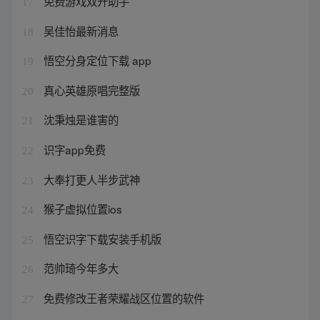
免费游戏双开助手
17
吴佳怡最新消息
18
悟空分身定位下载 app
19
真心英雄原唱完整版
20
沈秉烛是谁害的
21
识字app免费
22
大奉打更人半步武神
23
猴子虚拟位置ios
24
悟空识字下载安装手机版
25
范帅琦今年多大
26
免费修改王者荣耀战区位置的软件
27