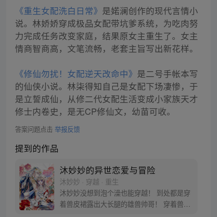
《重生女配洗白日常》
是婼澜创作的现代言情小
说。林娇娇穿成极品女配带坑爹系统，为吃肉努
力完成任务改变家庭，结果原女主重生了。女主
情商智商高，文笔流畅，老套主旨写出新花样。
《修仙勿扰！女配逆天改命中》
是二号手帐本写
的仙侠小说。林柒得知自己是女配下场凄惨，于
是立誓成仙，从修二代女配生活变成小家族天才
修士内卷史，是无CP修仙文，幼苗可收。
答案问题点击
举报反馈
提到的作品
沐妙妙的异世恋爱与冒险
沐妙妙 · 穿越 · 重生
沐妙妙没想到泡个澡也能穿越！ 到处都是穿
着兽皮裙露出大长腿的雄兽帅哥！ 穿着兽皮
裙露出大长腿的雄兽帅哥都还想娶她回家！