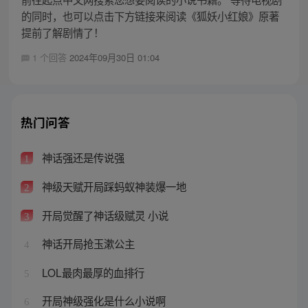
的同时，也可以点击下方链接来阅读《狐妖小红娘》原著
提前了解剧情了！
1 个回答
2024年09月30日 01:04
热门问答
神话强还是传说强
1
神级天赋开局踩蚂蚁神装爆一地
2
开局觉醒了神话级赋灵 小说
3
神话开局抢玉漱公主
4
LOL最肉最厚的血排行
5
开局神级强化是什么小说啊
6