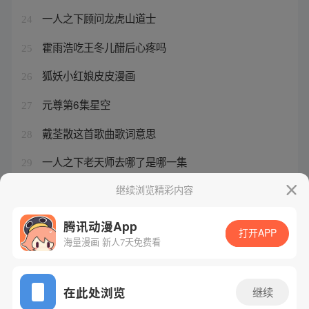
一人之下顾问龙虎山道士
24
霍雨浩吃王冬儿醋后心疼吗
25
狐妖小红娘皮皮漫画
26
元尊第6集星空
27
戴荃散这首歌曲歌词意思
28
一人之下老天师去哪了是哪一集
29
一人之下全部演员表介绍
继续浏览精彩内容
30
腾讯动漫App
打开APP
海量漫画 新人7天免费看
腾讯漫画
起点读书
QQ阅读
网站备案/许可证号：粤B2-20090059-5
在此处浏览
继续
Copyright©1998 - 2026 Tencent. All Rights Reserved