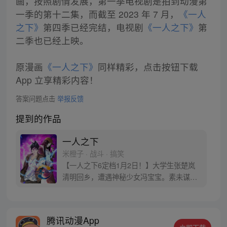
画，按照剧情发展，第一季电视剧是拍到动漫第
一季的第十二集，而截至 2023 年 7 月，
《一人
之下》
第四季已经完结，电视剧
《一人之下》
第
二季也已经上映。
原漫画
《一人之下》
同样精彩，点击按钮下载
App 立享精彩内容！
答案问题点击
举报反馈
提到的作品
一人之下
米橙子 · 战斗 · 搞笑
【一人之下6定档1月2日！】大学生张楚岚
清明回乡，遭遇神秘少女冯宝宝。素未谋面
的冯宝宝却对张楚岚异常熟悉，并将其带去
自己打工的快递公司。为了帮冯宝宝寻找她
的身世，也为了查清自己与爷爷身上的秘
腾讯动漫App
密，张楚岚的生活被彻底颠覆，与冯宝宝一