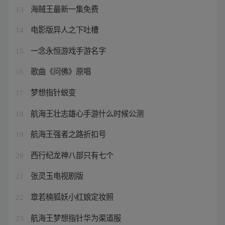
海贼王最新一集免费
13
电影版异人之下吐槽
14
一念永恒游戏手游名字
15
歌曲《问佛》原唱
16
梦想指针蜕变
17
航海王壮志雄心手游什么时候公测
18
航海王强者之路折扣号
19
西行纪龙神八部只有七个
20
张灵玉电视剧版
21
章若楠狐妖小红娘定妆照
22
航海王梦想指针华为渠道服
23