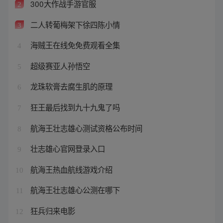
300大作战手游官服
2
二人转葡梅架下徐四陈小情
3
海贼王在线免免费观看全集
4
超级赛亚人孙悟空
5
龙珠软膏去腐生肌的原理
6
狂王最后找到九十九鬼了吗
7
航海王壮志雄心测试资格公布时间
8
壮志雄心官网登录入口
9
航海王热血航线游戏介绍
10
航海王壮志雄心公测在哪下
11
狂兵归来电影
12