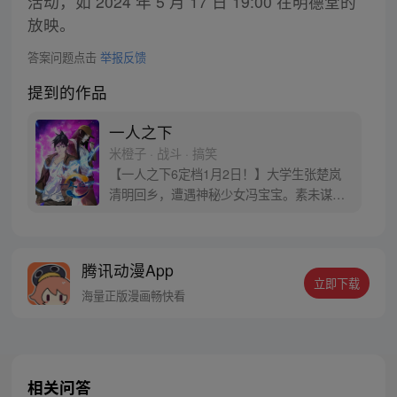
活动，如 2024 年 5 月 17 日 19:00 在明德堂的
放映。
答案问题点击
举报反馈
提到的作品
一人之下
米橙子 · 战斗 · 搞笑
【一人之下6定档1月2日！】大学生张楚岚
清明回乡，遭遇神秘少女冯宝宝。素未谋面
的冯宝宝却对张楚岚异常熟悉，并将其带去
自己打工的快递公司。为了帮冯宝宝寻找她
的身世，也为了查清自己与爷爷身上的秘
腾讯动漫App
密，张楚岚的生活被彻底颠覆，与冯宝宝一
立即下载
同踏上“异人”之旅。
海量正版漫画畅快看
相关问答