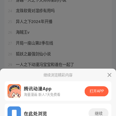
23
龙珠软膏对湿疹有用吗
24
异人之下2024年开播
25
海贼王v
26
开局一座山第2季在线
27
狐妖之最强剑仙小说
28
一人之下动漫冯宝宝和谁在一起了
29
王权富贵对清瞳有感情吗知乎
继续浏览精彩内容
30
腾讯动漫App
打开APP
海量漫画 新人7天免费看
腾讯漫画
起点读书
QQ阅读
网站备案/许可证号：粤B2-20090059-5
在此处浏览
继续