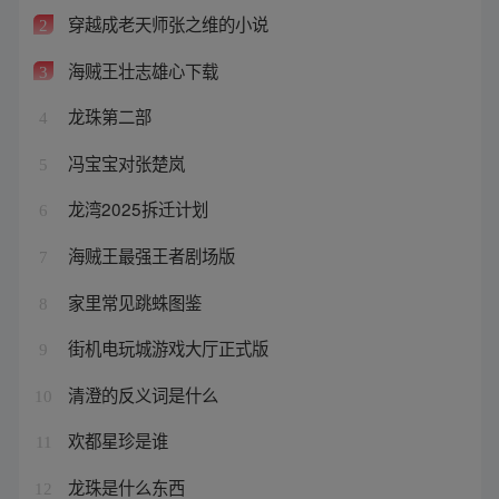
穿越成老天师张之维的小说
2
海贼王壮志雄心下载
3
龙珠第二部
4
冯宝宝对张楚岚
5
龙湾2025拆迁计划
6
海贼王最强王者剧场版
7
家里常见跳蛛图鉴
8
街机电玩城游戏大厅正式版
9
清澄的反义词是什么
10
欢都星珍是谁
11
龙珠是什么东西
12