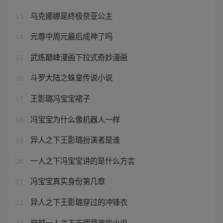
乌克娜娜是终极奈亚公主
13
元尊中周元最后成神了吗
14
武炼巅峰漫画下拉式奇妙漫画
15
斗罗大陆之蛛皇传说小说
16
王影璐冯宝宝裙子
17
冯宝宝为什么像机器人一样
18
异人之下王影璐扮演者是谁
19
一人之下冯宝宝讲的是什么方言
20
冯宝宝真实身份第几章
21
异人之下王影璐穿过的冲锋衣
22
穿越一人之下天师师弟的小说