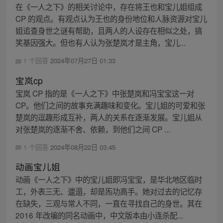
在《一人之下》的相关讨论中，存在将王也和宝儿姐组成
CP 的观点。有观点认为王也的身份地位和人脉资源对宝儿
姐追查身世之谜有帮助，且两人的人设存在相似之处，搞
笑基因强大。但也有人认为张楚岚才是主角，宝儿...
1 个回答
2024年07月27日 01:33
宝岚cp
宝岚 CP 指的是《一人之下》中张楚岚和冯宝宝这一对
CP。他们之间的故事充满趣味和变化。宝儿姐的可爱和张
楚岚的逗趣形成互补，两人的关系在逐渐发展。宝儿姐从
对张楚岚的逐渐不舍、依赖，到他们之间 CP ...
1 个回答
2024年08月22日 03:45
动画宝儿姐
动画《一人之下》中的宝儿姐即冯宝宝，是华北地区临时
工，外表三无、邋遢，却是炁功高手。她对过去的记忆存
在缺失，三观与常人不同，一直在寻找自己的身世。其在
2016 年改编的同名动画中，中文版本由小连杀配...