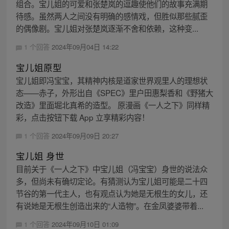
组合。宝儿姐的可爱和张楚岚的逗趣使他们的故事充满期
待感。虽然两人之间没有明确的感情戏，但胜似那些腻歪
的偶像剧。宝儿姐对张楚岚逐渐不舍和依赖，这种变...
1 个回答
2024年09月04日 14:22
宝儿姐原型
宝儿姐即冯宝宝，其精神内核是道家世界观里人的理想状
态——赤子，外形出自《SPEC》里户田惠梨香和《野猪大
改造》里面堀北真希的造型。 原漫画《一人之下》同样精
彩，点击按钮下载 App 立享精彩内容！
1 个回答
2024年09月09日 20:27
宝儿姐 身世
目前关于《一人之下》中宝儿姐（冯宝宝）身世的说法众
多，但尚未有确切定论。有猜测认为宝儿姐可能是二十四
节谷的第一代主人，也有观点认为她是无根生的女儿，还
有说她是无根生创造出来的“人造物”。在金凤婆婆带着...
1 个回答
2024年09月10日 01:09