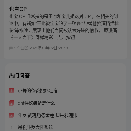
也宝CP
也宝 CP 通常指的是王也和宝儿姐这对 CP 。在相关的讨
论中，有诸如“王也被宝宝追了一整晚”“她替他挡酒挡烂桃
花”等描述，展现出他们之间被认为好磕的情节。 原漫画
《一人之下》同样精彩，点击按钮...
1 个回答
2024年10月02日 21:10
热门问答
小舞的爸爸妈妈是谁
1
dnf特殊装备是什么
2
斗罗 武魂功德金莲 却是邪魂师
3
最强斗罗大陆系统
4