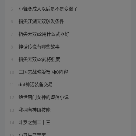
小舞变成人以后是不是变弱了
5
指尖江湖无双触发条件
6
指尖无双s2用什么武器好
7
神话传说有哪些故事
8
指尖无双s2武将强度
9
三国志战略版蜀国t0阵容
10
dnf神话装备交易
11
绝世唐门女神的堕落小说
12
我拥有神级技能
13
斗罗之剑二十三
14
小舞生产宝宝
15