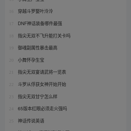
穿越斗罗娶叶泠泠
16
DNF神话装备哪件最强
17
指尖无双不飞升能打关卡吗
18
御魂副属性暴击最高
19
小舞怀孕生宝
20
指尖无双宴请武将一览表
21
斗罗从俘获女神开始开始
22
指尖无双甘宁怎么样
23
65版本红眼必须走火强吗
24
神话传说英语
25