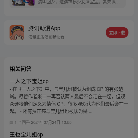
清明回乡，遭遇神秘少女冯宝宝。素未谋面
的冯宝宝却对张楚岚异常熟悉，并将其带去
自己打工的快递公司。为了帮冯宝宝寻找她
的身世，也为了查清自己与爷爷身上的秘
腾讯动漫App
密，张楚岚的生活被彻底颠覆，与冯宝宝一
立即下载
同踏上“异人”之旅。
海量正版漫画畅快看
相关问答
一人之下宝姐cp
- 在《一人之下》中，与宝儿姐被认为组成 CP 的有张楚
岚。尽管作者米二一再否认两人最后不会走在一起，但观
众硬将他们定义为情侣 CP，很多观众认为他们最后会在一
起。 - 还有贾正亮与宝儿姐也被认为是 ...
1 个回答
2024年07月24日 10:55
王也宝儿姐cp