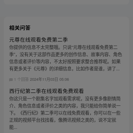
相关问答
元尊在线观看免费第二季
你提供的信息不太完整哦。只说“元尊在线观看免费第二
季”，没有关于这部作品更多的创作信息、故事内容、角色
信息或者评价等内容，不太好按照要求整合推荐呢。如果
有更多关于《元尊》的详细信息，比如作者是谁，讲了...
1 个回答
2024年11月03日 05:06
西行纪第二季在线观看免费观看
你这只是一个剧集名字加观看需求呢，没有更多像剧情简
介、角色信息或者评价之类的内容，我只能给你简单说一
下。《西行纪》第二季可以在线免费观看，你可以在一些
正规的视频平台找找看，像腾讯视频之类的，说不定就
能...