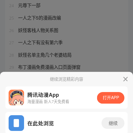
元尊下一部
24
一人之下5的漫画改编
25
妖怪客栈人物关系图
26
一人之下有没有第六季
27
妖怪名单主角几个老婆结局
28
布丁漫画免费漫画入口页面弹窗
29
元尊后续小说什么名字啊
继续浏览精彩内容
30
腾讯动漫App
打开APP
海量漫画 新人7天免费看
腾讯漫画
起点读书
QQ阅读
网站备案/许可证号：粤B2-20090059-5
在此处浏览
继续
Copyright©1998 - 2026 Tencent. All Rights Reserved