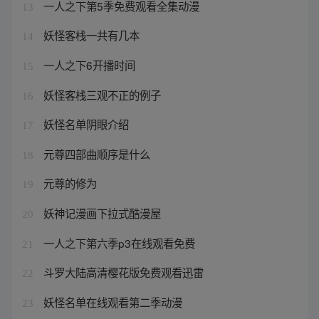
一人之下第5季免费观看全集动漫
13
妖怪客栈一共有几本
14
一人之下6开播时间
15
妖怪客栈三观不正的例子
16
妖怪名单阴眼介绍
17
元尊四部曲顺序是什么
18
元尊的修为
19
妖神记漫画下拉式酷漫屋
20
一人之下第六季p3在线观看免费
21
斗罗大陆高清樱花版免费观看迅雷
22
妖怪名单在线观看第二季动漫
23