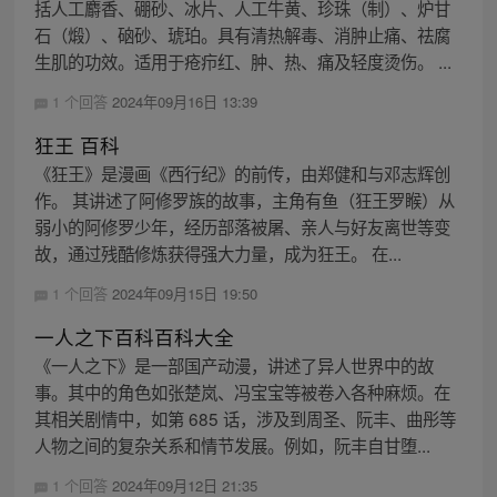
括人工麝香、硼砂、冰片、人工牛黄、珍珠（制）、炉甘
石（煅）、硇砂、琥珀。具有清热解毒、消肿止痛、祛腐
生肌的功效。适用于疮疖红、肿、热、痛及轻度烫伤。 ...
1 个回答
2024年09月16日 13:39
狂王 百科
《狂王》是漫画《西行纪》的前传，由郑健和与邓志辉创
作。 其讲述了阿修罗族的故事，主角有鱼（狂王罗睺）从
弱小的阿修罗少年，经历部落被屠、亲人与好友离世等变
故，通过残酷修炼获得强大力量，成为狂王。 在...
1 个回答
2024年09月15日 19:50
一人之下百科百科大全
《一人之下》是一部国产动漫，讲述了异人世界中的故
事。其中的角色如张楚岚、冯宝宝等被卷入各种麻烦。在
其相关剧情中，如第 685 话，涉及到周圣、阮丰、曲彤等
人物之间的复杂关系和情节发展。例如，阮丰自甘堕...
1 个回答
2024年09月12日 21:35