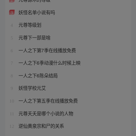
妖怪名单小说有吗
3
元尊等级划
4
元尊下一部是啥
5
一人之下第7季在线播放免费
6
一人之下6季动漫什么时候上映
7
一人之下6陈朵结局
8
妖怪学校元艾
9
一人之下第五季在线播放免费
10
元尊夭夭是哪个小说的人物
11
逆仙黄泉宗和尸的关系
12