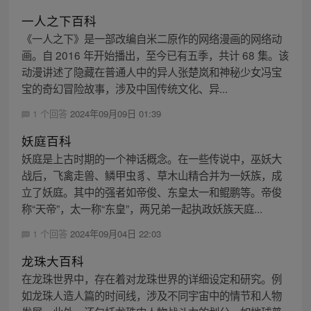
一人之下百科
《一人之下》是一部改编自米二原作的网络漫画的网络动
画。自 2016 年开始播出，至今已有五季，共计 68 集。该
动漫讲述了隐藏在普通人中的异人张楚岚和神秘少女冯宝
宝的奇幻冒险故事，涉及中国传统文化、异...
1 个回答
2024年09月09日 01:39
妖庭百科
妖庭是上古时期的一个神话概念。在一些传说中，巫妖大
战后，飞禽走兽、鳞甲虫豸、草木山精合并为一妖族，成
立了妖庭。其中的强者如帝俊、东皇太一和鲲鹏等。帝俊
称“天帝”，太一称“东皇”，两兄弟一起执政妖族天庭...
1 个回答
2024年09月04日 22:03
龙珠大百科
在龙珠世界中，存在着对龙珠世界的详细设定和研究。例
如龙珠人造人篇的时间线，涉及不同宇宙中的情节和人物