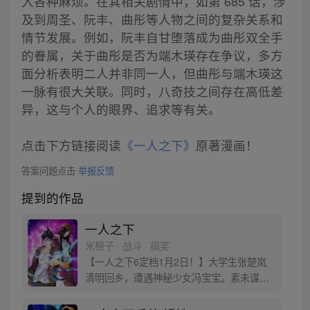
入各种麻烦。在其相关剧情中，如第 685 话，涉
及到周圣、阮丰、曲彤等人物之间的复杂关系和
情节发展。例如，阮丰自甘堕落成为曲彤双全手
的眷属，关于曲彤是否为端木瑛存在争议，多方
面分析表明二人并非同一人，但曲彤与端木瑛这
一脉有很大关联。同时，八奇技之间存在高低差
异，这与个人的眼界、追求等有关。
点击下方链接阅读
《一人之下》
原著漫画！
答案问题点击
举报反馈
提到的作品
一人之下
米橙子 · 战斗 · 搞笑
【一人之下6定档1月2日！】大学生张楚岚
清明回乡，遭遇神秘少女冯宝宝。素未谋面
的冯宝宝却对张楚岚异常熟悉，并将其带去
自己打工的快递公司。为了帮冯宝宝寻找她