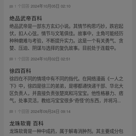
1 个回答
2024年10月05日 02:10
绝品武帝百科
绝品武帝是一部东方玄幻小说。其情节构思巧妙，跌宕起
伏，扣人心弦，情节与文笔俱佳。故事中，主角可能经历
种种磨难与考验，不断提升实力。这是一个有关勇气、贪
婪、压迫、阴谋与选择的复仇故事。目前处于连载中。
1 个回答
2024年10月02日 02:51
徐四百科
徐四在不同的情境中有不同的指代。在网络漫画《一人之
下》中，徐四是徐三的弟弟，是哪都通快递干部、华北大
区负责人，并直接负责张楚岚和冯宝宝。他性格暴力、痞
气，处事灵活，教给冯宝宝很多“奇怪”的东西，并将冯...
1 个回答
2024年09月24日 09:14
龙珠软膏 百科
龙珠软膏是一种中成药，属于解毒消肿剂。其主要成分包