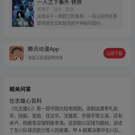
一人之下番外·锈铁
的身世，也为了查清自己与爷爷身上的秘
米橙子 · 战斗 · 热血
密，张楚岚的生活被彻底颠覆，与冯宝宝一
这是关于一把妖刀的故事，一段尘封的往事
同踏上“异人”之旅。
即将被宝宝和楚岚掀开神秘的面纱。
腾讯动漫App
立即下载
海量正版漫画畅快看
相关问答
壮志雄心百科
《壮志雄心》是一部中国大陆电视剧。该剧由唐季礼执
导，陆毅、张庭、任达华、沈傲君、乔振宇等主演，还有
米卢、杨晨等足球明星参演。这部剧以足球为题材，讲述
了东川队球员欧力等人的故事。甲 A 联赛决赛中东川队...