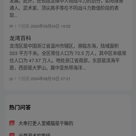
发展。此外，还包括龙珠中人物战斗力的划分，如地球普
通人、武术家、顶尖高手等在不同战斗力数值阶段的表
现...
1 个回答
2024年09月04日 14:02
龙湾百科
龙湾区是中国浙江省温州市辖区，濒临东海，陆域面积
323 平方千米。全区常住人口为 72.5 万人，其中区本级常
住人口为 47.57 万人。地处浙江省南部，东部是滨海平
原，西部是大罗山，属中亚热带海洋...
1 个回答
2024年08月15日 07:21
热门问答
大奉打更人里橘猫是干嘛的
1
元尊源术的等级
2