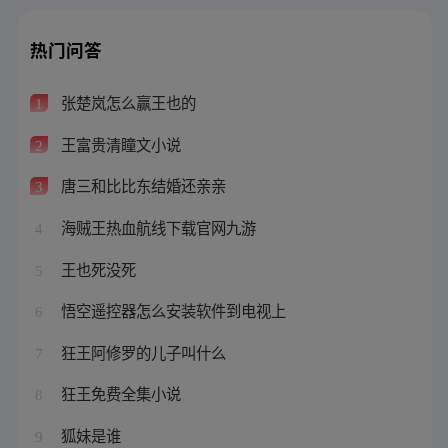
热门问答
张楚岚怎么赢王也的
1
王富贵清瞳文小说
2
唐三和比比东结婚还亲亲
3
海贼王热血航线下载官网九游
4
王也死没死
5
悟空遥控器怎么安装软件到电视上
6
狂王阿修罗的儿子叫什么
7
狂王免费全集小说
8
狐妹是谁
9