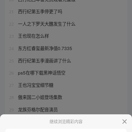
西行纪第五季停更了吗
21
一人之下罗天大醮发生了什么
22
王也现在怎么样
23
东方红睿玺最新净值0.7335
24
西行纪第五季漫画讲了什么
25
ps5在哪下载黑神话悟空
26
王也冯宝宝细节糖
27
傲来国二小姐登场集数
28
龙族芬格尔配音演员
29
张楚岚对战王也真人版
继续浏览精彩内容
30