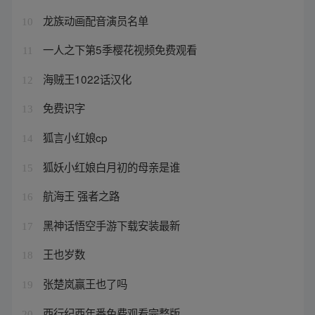
龙族动画配音演员名单
10
一人之下第5季樱花视频免费观看
11
海贼王1022话汉化
12
免费识字
13
狐言小红娘cp
14
狐妖小红娘白月初的母亲是谁
15
航海王 强者之路
16
黑神话悟空手游下载安装最新
17
王也岁数
18
张楚岚赢王也了吗
19
西行纪西年番免费观看完整版
20