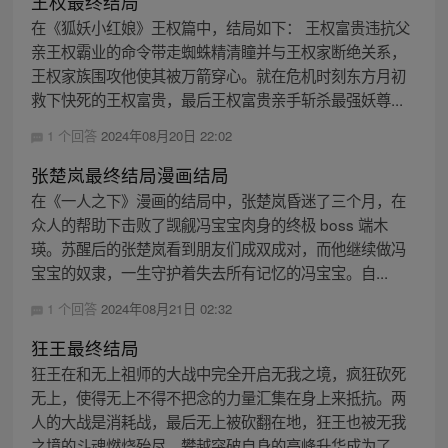
王权最终结局
在《狐妖小红娘》王权篇中，结局如下： 王权富贵违抗父
亲王权霸业的命令带走蜘蛛精清瞳并与王权家断绝关系，
王权家族围攻他使其被万箭穿心。就在危机时刻东方月初
救下快死的王权富贵，最后王权富贵亲手斩杀最强妖尊...
1 个回答
2024年08月20日 22:02
张楚岚最终结局漫画结局
在《一人之下》漫画的结局中，张楚岚昏迷了三个月，在
众人的帮助下击败了觊觎冯宝宝肉身的终极 boss 端木
瑛。苏醒后的张楚岚看到朋友们成双成对，而他继续做冯
宝宝的奴隶，一生守护着失去所有记忆的冯宝宝。自...
1 个回答
2024年08月21日 02:32
狂王最终结局
狂王在和无上祖师的大战中完全开启无我之境，疯狂砍死
无上，使得无上不得不把念的力量汇集在身上来抵抗。两
人的大战是消耗战，最后无上被砍翻在地，狂王也被无我
之境的斗魂燃烧殆尽，攀越突破自身的高峰升华成为了