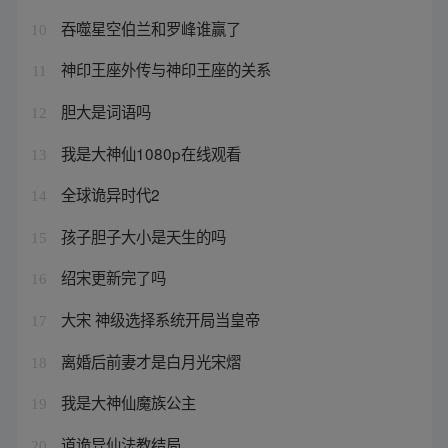
吞噬星空伯兰和罗峰谁赢了
10
神印王座外传与神印王座的关系
11
胆大是词语吗
12
我是大神仙1080p在线观看
13
全球诡异时代2
14
孩子胆子大小是天生的吗
15
绍宋更新完了吗
16
大宋 神级选择系统开局当皇帝
17
离婚后前妻才是白月光宋熠
18
我是大神仙魔族公主
19
道诡异仙法教结局
20