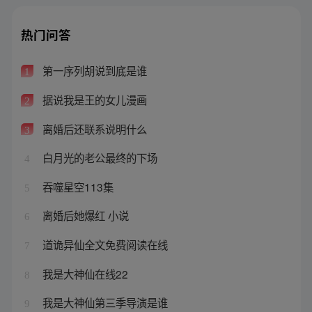
热门问答
第一序列胡说到底是谁
1
据说我是王的女儿漫画
2
离婚后还联系说明什么
3
白月光的老公最终的下场
4
吞噬星空113集
5
离婚后她爆红 小说
6
道诡异仙全文免费阅读在线
7
我是大神仙在线22
8
我是大神仙第三季导演是谁
9