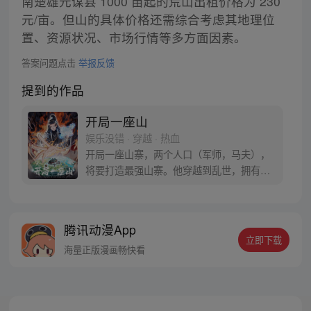
南楚雄元谋县 1000 亩起的荒山出租价格为 230
元/亩。但山的具体价格还需综合考虑其地理位
置、资源状况、市场行情等多方面因素。
答案问题点击
举报反馈
提到的作品
开局一座山
娱乐没错 · 穿越 · 热血
开局一座山寨，两个人口（军师，马夫），
将要打造最强山寨。他穿越到乱世，拥有一
座马上要散伙的山寨。面对这杀戮乱世，是
打算抢钱抢粮抢婆娘做一个逍遥山大王，还
是泼出这身男儿血，交锋世上英雄，搏一个
腾讯动漫App
名震古今，问一声：王侯将相，宁有种乎！
立即下载
海量正版漫画畅快看