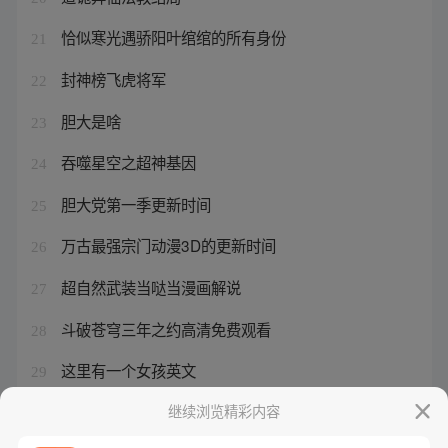
恰似寒光遇骄阳叶绾绾的所有身份
21
封神榜飞虎将军
22
胆大是啥
23
吞噬星空之超神基因
24
胆大党第一季更新时间
25
万古最强宗门动漫3D的更新时间
26
超自然武装当哒当漫画解说
27
斗破苍穹三年之约高清免费观看
28
这里有一个女孩英文
29
陈樱儿和杨文昭最后的结局
继续浏览精彩内容
30