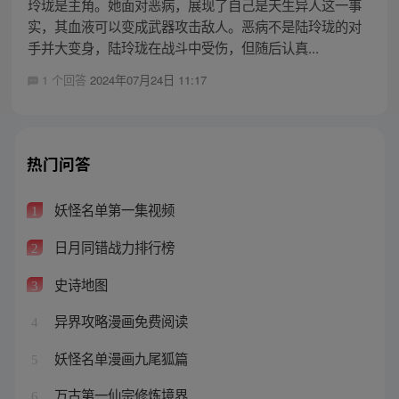
玲珑是主角。她面对恶病，展现了自己是天生异人这一事
实，其血液可以变成武器攻击敌人。恶病不是陆玲珑的对
手并大变身，陆玲珑在战斗中受伤，但随后认真...
1 个回答
2024年07月24日 11:17
热门问答
妖怪名单第一集视频
1
日月同错战力排行榜
2
史诗地图
3
异界攻略漫画免费阅读
4
妖怪名单漫画九尾狐篇
5
万古第一仙宗修炼境界
6