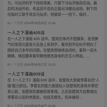
力，马仙洪的手下纷纷逃离，只留下马仙洪独自应战。最
后的决战开启，老孟因不适合正面对决撤出战场，剩下四
位临时工联手攻击马仙洪，但被其一一挡下。临时...
1 个回答
2024年09月28日 12:46
一人之下漫画405话
在一人之下漫画 405 话中，楚岚在体内不愿醒来，发泄脾
气时发现元婴变大且身上有刻字，看完刻字后似乎明白了
困扰自己多年的问题。在楚岚想继续自闭时，看到一双大
眼睛，随后醒来看到替他擦洗身体的灵玉小师叔。...
1 个回答
2024年09月27日 15:23
一人之下漫画609话
在《一人之下》漫画 609 话中，张楚岚大意被李慕玄的“人
磁”能力抓住。李慕玄的能力直接钻入张楚岚的身体并掌控
其心脏，张楚岚吃瘪被轻易拿捏。之后张楚岚为自救喊出
李慕玄以前的老朋友，包括无根生，但未被轻...
1 个回答
2024年09月26日 00:56