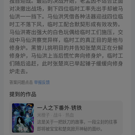
独自迎战。最后的决战开始，老孟因不适合正面
对决撤出战场，剩下四位临时工率先出手却被马
仙洪一一挡下。马仙洪凭借各种法器迎战四位临
时工不落下风，临时工配合默契形成有效攻势。
马仙洪寄出强大的白色玩偶给临时工们施压，交
战中马仙洪察觉异样，临时工的真正目的是他与
修身炉。黑管儿挑明目的并告知张楚岚正在分解
修身炉，马仙洪上当后慌忙奔向修身炉，临时工
们随后追赶，此时张楚岚已举起锤子缓缓向修身
炉走去。
答案问题点击
举报反馈
提到的作品
一人之下番外·锈铁
米橙子 · 战斗 · 热血
这是关于一把妖刀的故事，一段尘封的往事
即将被宝宝和楚岚掀开神秘的面纱。