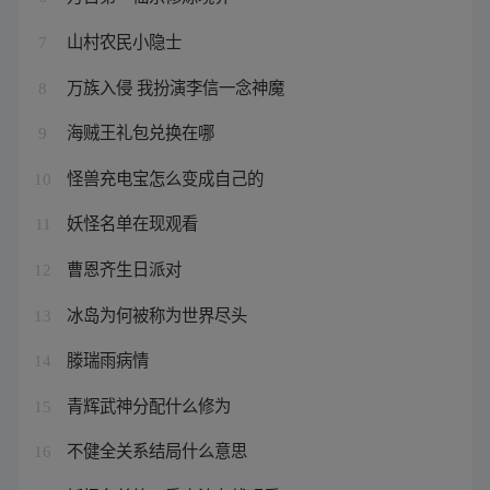
山村农民小隐士
7
万族入侵 我扮演李信一念神魔
8
海贼王礼包兑换在哪
9
怪兽充电宝怎么变成自己的
10
妖怪名单在现观看
11
曹恩齐生日派对
12
冰岛为何被称为世界尽头
13
滕瑞雨病情
14
青辉武神分配什么修为
15
不健全关系结局什么意思
16