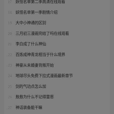
妖怪名单第二季高清在线观看
17
妖怪名单第一季剧情介绍
18
大中小神通的区别
19
三月初三漫画完结了吗在线观看
20
李白成了什么神仙
21
百炼成神青龙相当于什么境界
22
神豪从未婚妻背叛开始
23
地球尽头免费下拉式漫画最新章节
24
剑的气功点怎么加
25
敖敖为什么不记得雷恩
26
神话装备能干嘛
27