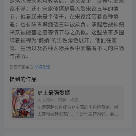
足落水被宋宛月救活后，顾义家上门提亲引发宋
家不满；还有宋家傻婿楚晨入赘宋家五年的情
节，他看起来是个傻子，在宋家经历着各种境
遇；也有陈青枫痴傻三年被欺负，清醒后战神归
来又被硬塞老婆等情节与之类似。这些故事多围
绕着被视为“傻婿”的男性角色展开，他们在家
庭、生活以及各种人际关系中面临着不同的境遇
与挑战。
答案问题点击
举报反馈
提到的作品
史上最强赘婿
阅文漫画 · 穿越 · 权谋
沈浪穿越异世成为财主家的小白脸赘婿，因
太废物被赶出家门。于是他发奋图强，要找
一个更有权有势绝美高贵的豪门千金做上门
女婿。 练武是不可能练武的，这辈子都不可
能练武！ 我要把老婆培养成天下第一高手，