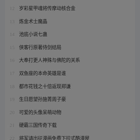
岁彩星甲魂将传摩动核合金
12
炼金术士魔晶
13
池底小说七蛊
14
侠客行原著侍剑结局
15
大奉打更人神殊与佛陀的关系
16
双鱼座的本命英雄是谁
17
都市花钱之十倍返现郑谦
18
生日愿望孙施菁周子豪
19
可爱的头像呆萌动物
20
硬霸三国传奇下载
21
将军请出征漫画免费下拉式酷漫屋
22