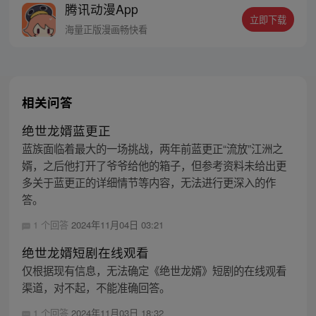
腾讯动漫App
谁敢惹我就让我娘子打死你！（每周五、周
立即下载
六更新）
海量正版漫画畅快看
相关问答
绝世龙婿蓝更正
蓝族面临着最大的一场挑战，两年前蓝更正“流放”江洲之
婿，之后他打开了爷爷给他的箱子，但参考资料未给出更
多关于蓝更正的详细情节等内容，无法进行更深入的作
答。
1 个回答
2024年11月04日 03:21
绝世龙婿短剧在线观看
仅根据现有信息，无法确定《绝世龙婿》短剧的在线观看
渠道，对不起，不能准确回答。
1 个回答
2024年11月03日 18:32