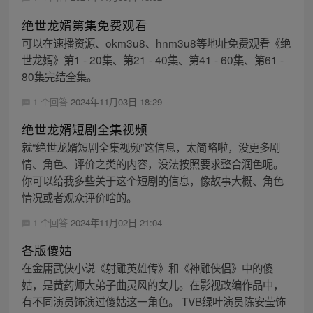
绝世龙婿第集免费观看
可以在速播资源、okm3u8、hnm3u8等地址免费观看《绝
世龙婿》第1 - 20集、第21 - 40集、第41 - 60集、第61 -
80集完结全集。
1 个回答
2024年11月03日 18:29
绝世龙婿短剧全集视频
就“绝世龙婿短剧全集视频”这信息，太简略啦，没更多剧
情、角色、评价之类的内容，没法按照要求整合润色呢。
你可以给我多些关于这个短剧的信息，像故事大概、角色
情况或者观众评价啥的。
1 个回答
2024年11月02日 21:04
各版傻姑
在金庸武侠小说《射雕英雄传》和《神雕侠侣》中的傻
姑，是黄药师大弟子曲灵风的女儿。在影视改编作品中，
有不同演员饰演过傻姑这一角色。 TVB绿叶演员陈安莹饰