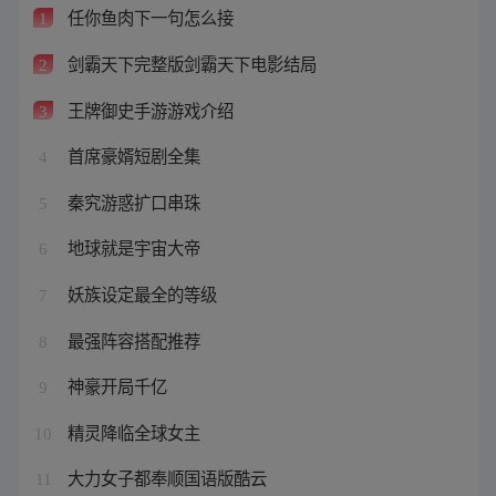
任你鱼肉下一句怎么接
1
剑霸天下完整版剑霸天下电影结局
2
王牌御史手游游戏介绍
3
首席豪婿短剧全集
4
秦究游惑扩口串珠
5
地球就是宇宙大帝
6
妖族设定最全的等级
7
最强阵容搭配推荐
8
神豪开局千亿
9
精灵降临全球女主
10
大力女子都奉顺国语版酷云
11