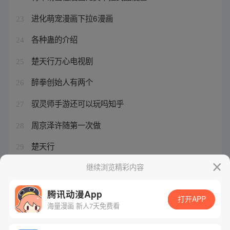
进化萌宠漫画下拉6漫画
23
各种蛊的介绍
24
楚天行万心电视剧
25
醉拳创始人有两个
26
驭灵师手游还可以玩吗知乎
27
周京泽许随第一次做
28
楚天行
29
驭灵师手游下架了吗
继续浏览精彩内容
30
腾讯动漫App
打开APP
海量漫画 新人7天免费看
腾讯漫画
起点读书
QQ阅读